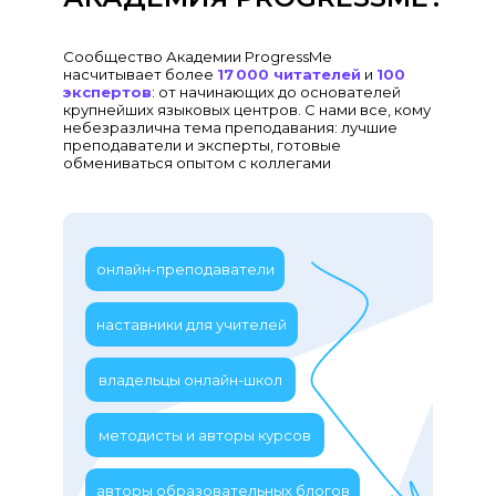
Сообщество Академии ProgressMe
насчитывает более
17 000 читателей
и
100
экспертов
: от начинающих до основателей
крупнейших языковых центров. С нами все, кому
небезразлична тема преподавания: лучшие
преподаватели и эксперты, готовые
обмениваться опытом с коллегами
онлайн-преподаватели
наставники для учителей
владельцы онлайн-школ
методисты и авторы курсов
авторы образовательных блогов